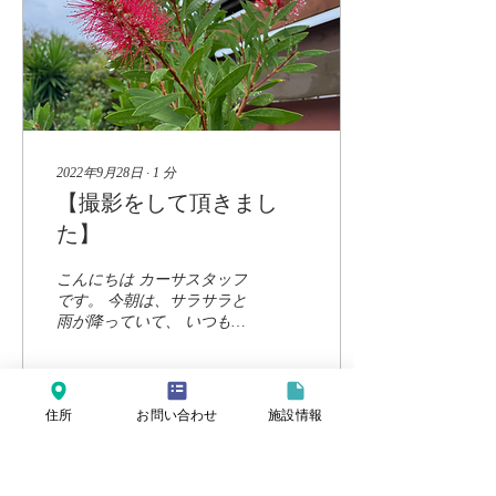
2022年9月28日
∙
1
分
【撮影をして頂きまし
た】
こんにちは カーサスタッフ
です。 今朝は、サラサラと
雨が降っていて、 いつもよ
りひんやりとしていた気が
します。 お庭の植物達は、
雨で喜んでいました。 お彼
岸の時期になると咲き乱れ
住所
お問い合わせ
施設情報
る 彼岸花 も、カーサのお
216
0
7
庭にも咲いています。 色鮮
やかで綺麗ですね。...