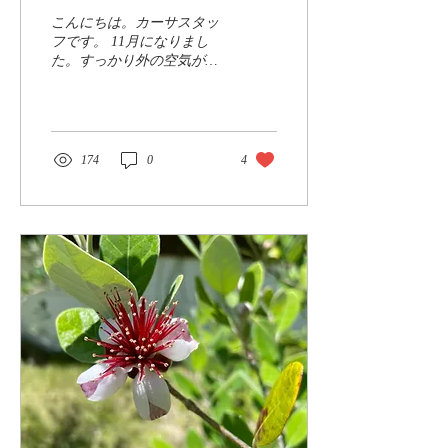
こんにちは。カーサスタッ
フです。 11月になりまし
た。すっかり外の空気が冬
らしくなってきましたね。
夏の慌ただしさを終え、何
気なく日常を過ごしていた
ら あっという間に2023年も
幕を閉じ、新たな年を迎え
174
0
4
るような時期になりまし
た。 （少し気が早い？）...