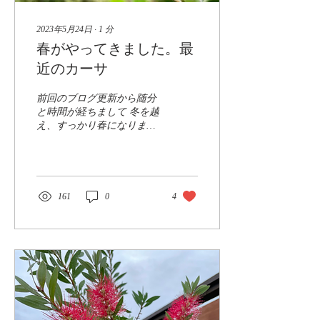
2023年5月24日
∙
1
分
春がやってきました。最
近のカーサ
前回のブログ更新から随分
と時間が経ちまして 冬を越
え、すっかり春になりまし
た。（太陽の元気さはもう
夏のよう！！） カーサの植
物たちは、本調子で元気に
背を伸ばしています。 ゴー
ルデンウィーク真只中の館
161
0
4
山はお天気に恵まれ、 釣り
人、サーファー、家族、お
友達同士、、、...